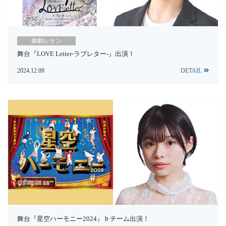
獅劇レオン
舞台『LOVE Letter-ラブレター-』出演！
2024.12.09
DETAIL
舞台『星空ハーモニー2024』♭チーム出演！