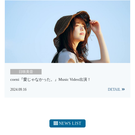
日咲美音
coeni『愛じゃなかった。』Music Video出演！
2024.09.16
DETAIL
NEWS LIST