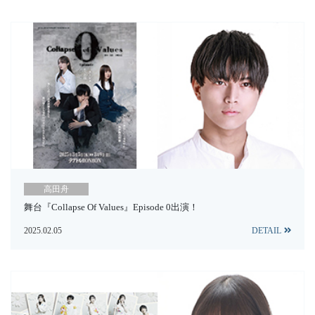
高田舟
舞台『Collapse Of Values』Episode 0出演！
2025.02.05
DETAIL