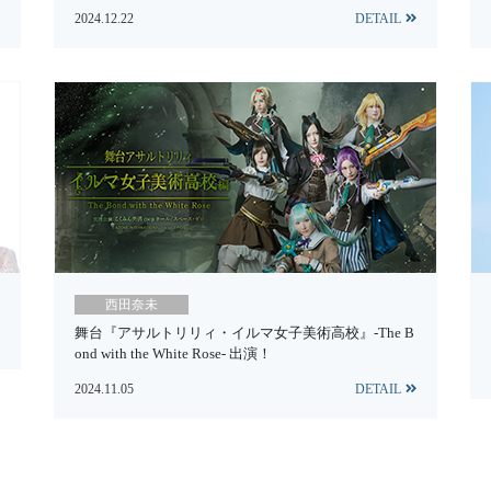
2024.12.22
DETAIL
西田奈未
舞台『アサルトリリィ・イルマ女子美術高校』-The B
ond with the White Rose- 出演！
2024.11.05
DETAIL