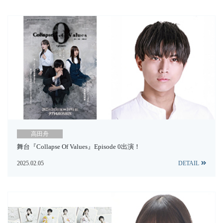
高田舟
舞台『Collapse Of Values』Episode 0出演！
2025.02.05
DETAIL