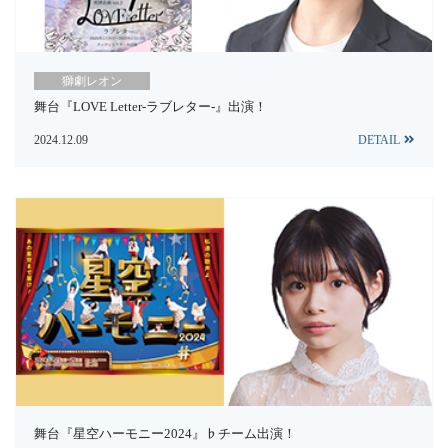
獅劇レオン
舞台『LOVE Letter-ラブレター-』出演！
2024.12.09
DETAIL
舞台『星空ハーモニー2024』♭チーム出演！