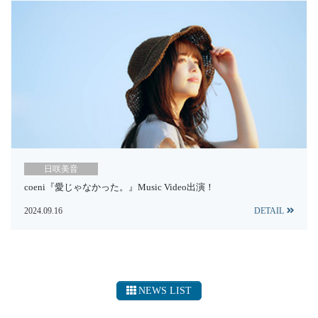
日咲美音
coeni『愛じゃなかった。』Music Video出演！
2024.09.16
DETAIL
NEWS LIST