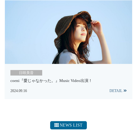
日咲美音
coeni『愛じゃなかった。』Music Video出演！
2024.09.16
DETAIL
NEWS LIST