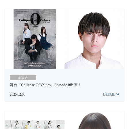
高田舟
舞台『Collapse Of Values』Episode 0出演！
2025.02.05
DETAIL