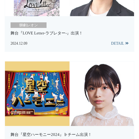
獅劇レオン
舞台『LOVE Letter-ラブレター-』出演！
2024.12.09
DETAIL
舞台『星空ハーモニー2024』♭チーム出演！