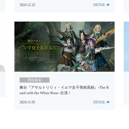
2024.12.22
DETAIL
西田奈未
舞台『アサルトリリィ・イルマ女子美術高校』-The B
ond with the White Rose- 出演！
2024.11.05
DETAIL