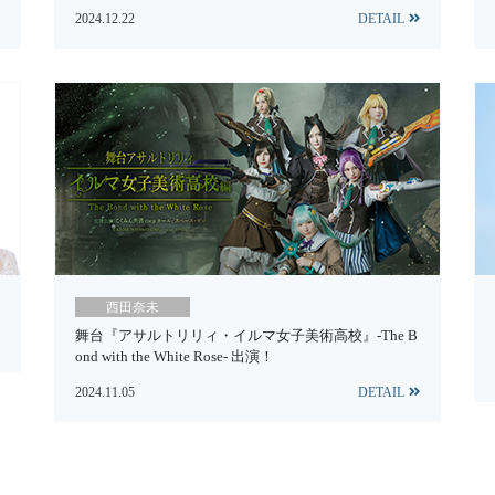
2024.12.22
DETAIL
西田奈未
舞台『アサルトリリィ・イルマ女子美術高校』-The B
ond with the White Rose- 出演！
2024.11.05
DETAIL