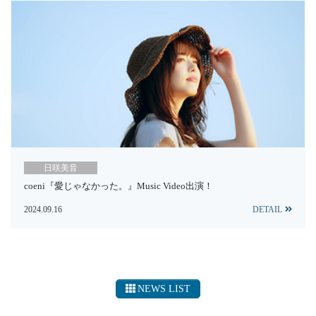
日咲美音
coeni『愛じゃなかった。』Music Video出演！
2024.09.16
DETAIL
NEWS LIST