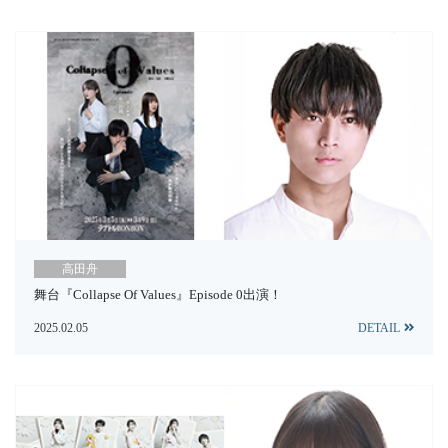
高田舟
舞台『Collapse Of Values』Episode 0出演！
2025.02.05
DETAIL