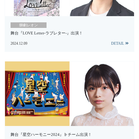
獅劇レオン
舞台『LOVE Letter-ラブレター-』出演！
2024.12.09
DETAIL
舞台『星空ハーモニー2024』♭チーム出演！