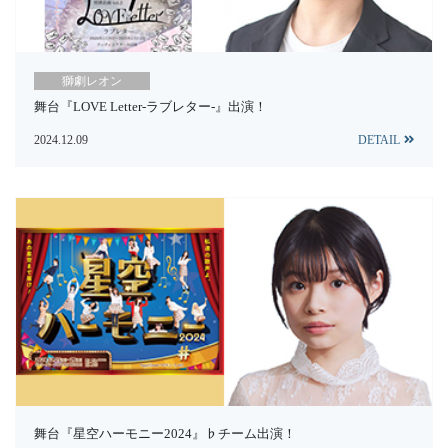
獅劇レオン
舞台『LOVE Letter-ラブレター-』出演！
2024.12.09
DETAIL
舞台『星空ハーモニー2024』♭チーム出演！