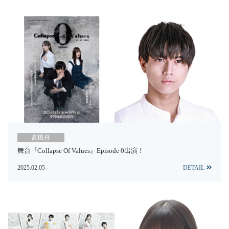
高田舟
舞台『Collapse Of Values』Episode 0出演！
2025.02.05
DETAIL