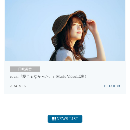
日咲美音
coeni『愛じゃなかった。』Music Video出演！
2024.09.16
DETAIL
NEWS LIST