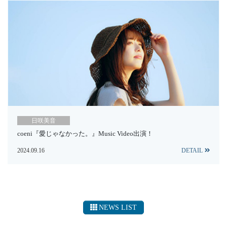
日咲美音
coeni『愛じゃなかった。』Music Video出演！
2024.09.16
DETAIL
NEWS LIST