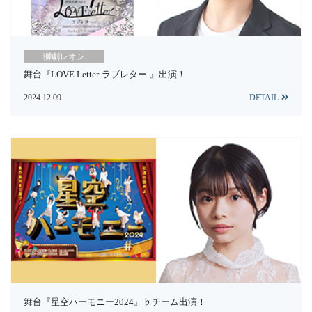
獅劇レオン
舞台『LOVE Letter-ラブレター-』出演！
2024.12.09
DETAIL
舞台『星空ハーモニー2024』♭チーム出演！