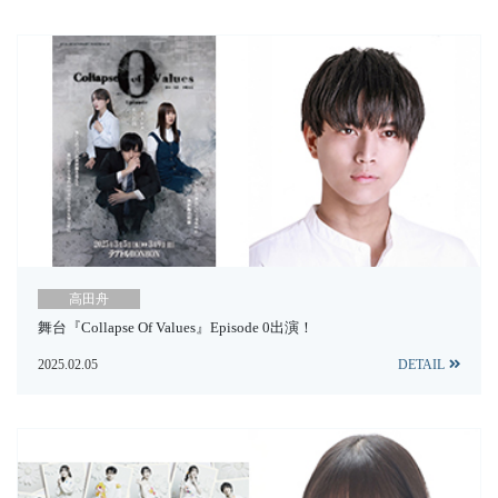
高田舟
舞台『Collapse Of Values』Episode 0出演！
2025.02.05
DETAIL