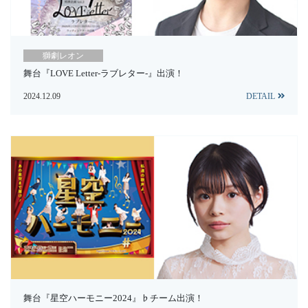
獅劇レオン
舞台『LOVE Letter-ラブレター-』出演！
2024.12.09
DETAIL
舞台『星空ハーモニー2024』♭チーム出演！