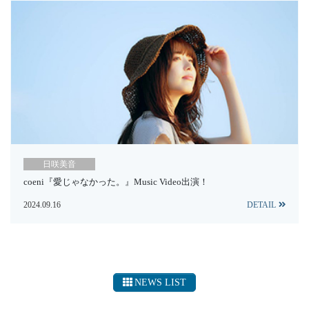
日咲美音
coeni『愛じゃなかった。』Music Video出演！
2024.09.16
DETAIL
NEWS LIST