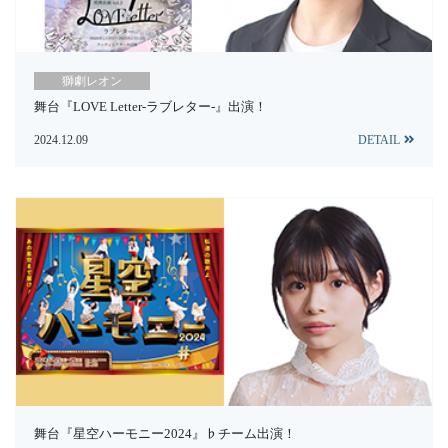
獅劇レオン
舞台『LOVE Letter-ラブレター-』出演！
2024.12.09
DETAIL
舞台『星空ハーモニー2024』♭チーム出演！