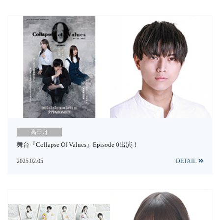
高田舟
舞台『Collapse Of Values』Episode 0出演！
2025.02.05
DETAIL