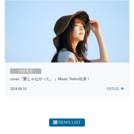
日咲美音
coeni『愛じゃなかった。』Music Video出演！
2024.09.16
DETAIL
NEWS LIST