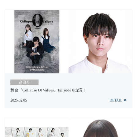
高田舟
舞台『Collapse Of Values』Episode 0出演！
2025.02.05
DETAIL