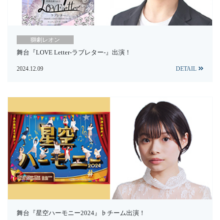
獅劇レオン
舞台『LOVE Letter-ラブレター-』出演！
2024.12.09
DETAIL
舞台『星空ハーモニー2024』♭チーム出演！