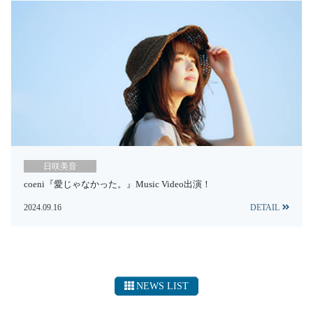
日咲美音
coeni『愛じゃなかった。』Music Video出演！
2024.09.16
DETAIL
NEWS LIST