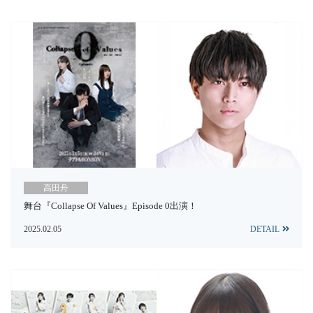
高田舟
舞台『Collapse Of Values』Episode 0出演！
2025.02.05
DETAIL