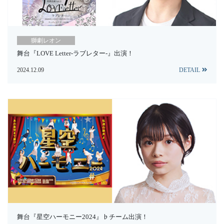
獅劇レオン
舞台『LOVE Letter-ラブレター-』出演！
2024.12.09
DETAIL
舞台『星空ハーモニー2024』♭チーム出演！