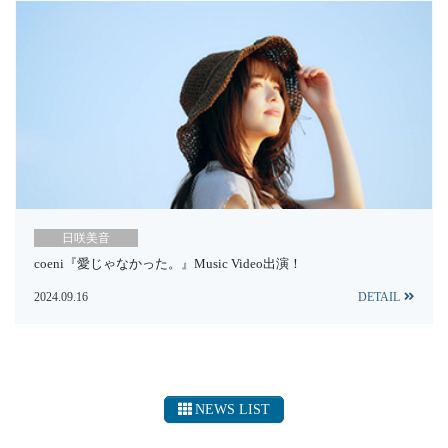
日咲美音
coeni『愛じゃなかった。』Music Video出演！
2024.09.16
DETAIL
NEWS LIST