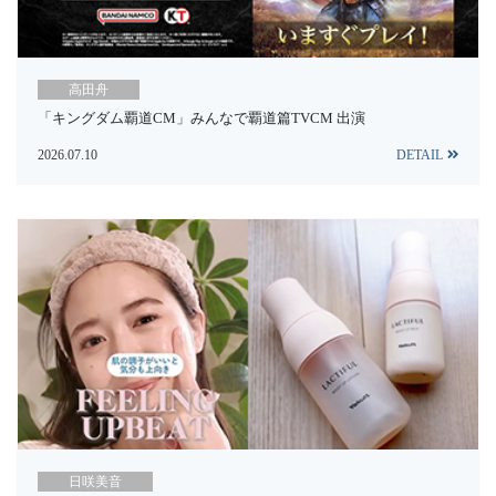
高田舟
「キングダム覇道CM」みんなで覇道篇TVCM 出演
2026.07.10
DETAIL
日咲美音