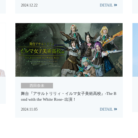
2024.12.22
DETAIL
西田奈未
舞台『アサルトリリィ・イルマ女子美術高校』-The B
ond with the White Rose- 出演！
2024.11.05
DETAIL